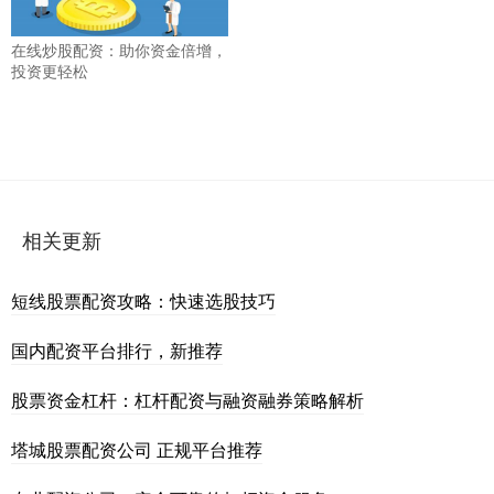
在线炒股配资：助你资金倍增，
投资更轻松
相关更新
短线股票配资攻略：快速选股技巧
国内配资平台排行，新推荐
股票资金杠杆：杠杆配资与融资融券策略解析
塔城股票配资公司 正规平台推荐