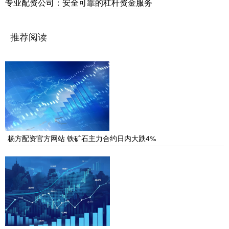
专业配资公司：安全可靠的杠杆资金服务
推荐阅读
杨方配资官方网站 铁矿石主力合约日内大跌4%