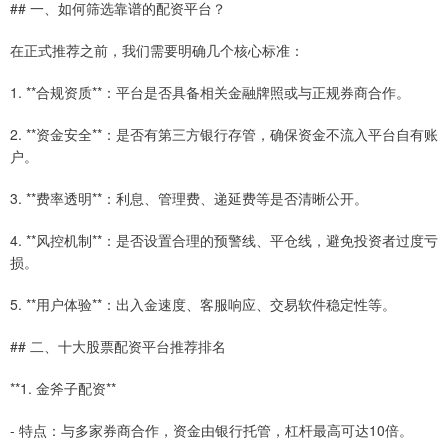
## 一、如何筛选靠谱的配资平台？
在正式推荐之前，我们需要明确几个核心标准：
1. **合规资质**：平台是否具备相关金融牌照或与正规券商合作。
2. **资金安全**：是否有第三方银行存管，确保资金不流入平台自有账
户。
3. **费率透明**：利息、管理费、递延费等是否清晰公开。
4. **风控机制**：是否设置合理的预警线、平仓线，避免投资者过度亏
损。
5. **用户体验**：出入金速度、客服响应、交易软件稳定性等。
## 二、十大股票配资平台推荐排名
**1. 金斧子配资**
- 特点：与多家券商合作，资金由银行托管，杠杆最高可达10倍。