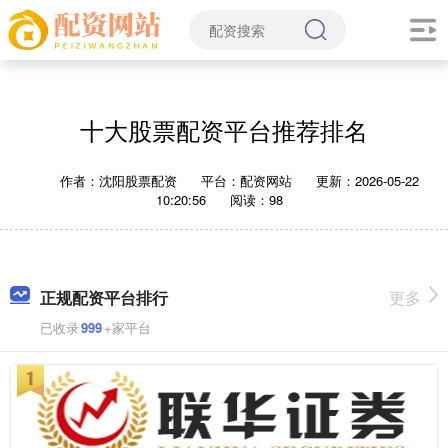
十大股票配资平台推荐排名
作者：沈阳股票配资
平台：配资网站
更新：2026-05-22
10:20:56
阅读：98
正规配资平台排行
更多
已收录
999
+家平台