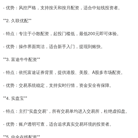
- 优势：风控严格，支持按天和按月配资，适合中短线投资者。
**2. 久联优配**
- 特点：专注于小散配资，起投门槛低，最低200元即可体验。
- 优势：操作界面简洁，适合新手入门，提现到账快。
**3. 富途牛牛配资**
- 特点：依托富途证券背景，提供港股、美股、A股多市场配资。
- 优势：交易系统稳定，支持实时行情，资金安全有保障。
**4. 实盘宝**
- 特点：主打“实盘交易”，所有交易单均进入交易所，杜绝虚拟盘。
- 优势：账户透明可查，适合追求真实交易环境的投资者。
**5. 中金在线配资**