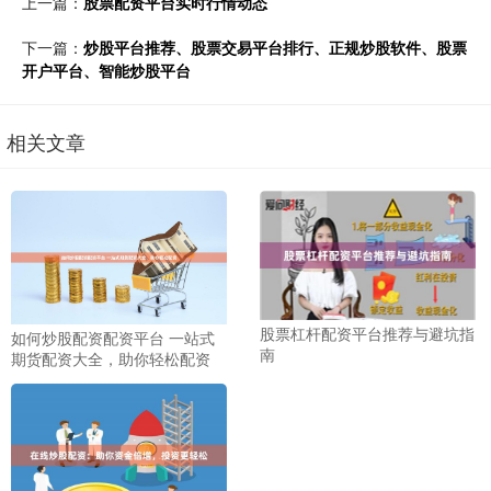
上一篇：
股票配资平台实时行情动态
下一篇：
炒股平台推荐、股票交易平台排行、正规炒股软件、股票
开户平台、智能炒股平台
相关文章
股票杠杆配资平台推荐与避坑指
如何炒股配资配资平台 一站式
南
期货配资大全，助你轻松配资