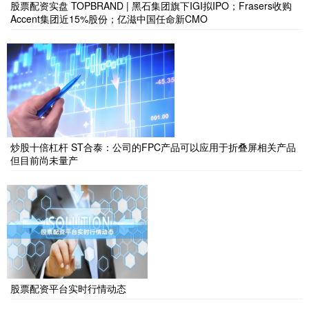
股票配资实盘 TOPBRAND | 黑石集团旗下IGI拟IPO；Frasers收购
Accent集团近15%股份；亿滋中国任命新CMO
炒股十倍杠杆 ST合泰：公司的FPC产品可以应用于折叠屏相关产品
但目前尚未量产
股票配资平台实时行情动态