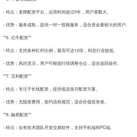
- 特点：老牌配资平台，运营时间超过5年，用户基数大。
- 优势：服务成熟，提供一对一投顾服务，适合资金量较大的用户。
**6. 亿牛配资**
- 特点：支持多种杠杆比例，最高可达12倍，利息行业较低。
- 优势：风控灵活，用户可根据行情调整仓位，适合波段操作。
**7. 宝利配资**
- 特点：专注于长线配资，提供低息按月配资方案。
- 优势：无隐形费用，签约流程规范，适合价值投资者。
**8. 融易配资**
- 特点：自有技术团队开发交易软件，支持手机端和PC端。