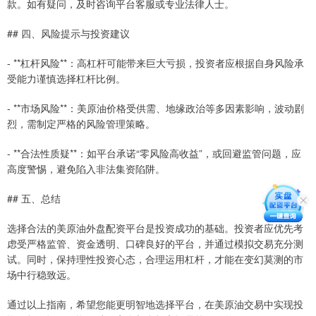
款。如有疑问，及时咨询平台客服或专业法律人士。
## 四、风险提示与投资建议
- **杠杆风险**：高杠杆可能带来巨大亏损，投资者应根据自身风险承
受能力谨慎选择杠杆比例。
- **市场风险**：美原油价格受供需、地缘政治等多因素影响，波动剧
烈，需制定严格的风险管理策略。
- **合法性质疑**：如平台承诺“零风险高收益”，或回避监管问题，应
高度警惕，避免陷入非法集资陷阱。
## 五、总结
选择合法的美原油外盘配资平台是投资成功的基础。投资者应优先考
虑受严格监管、资金透明、口碑良好的平台，并通过模拟交易充分测
试。同时，保持理性投资心态，合理运用杠杆，才能在变幻莫测的市
场中行稳致远。
通过以上指南，希望您能更明智地选择平台，在美原油交易中实现投