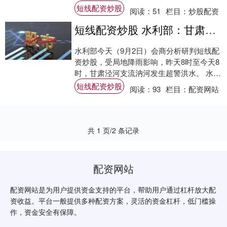
省市场监督管理局列入经营异常名录。 天眼
短线配资炒股
阅读：
51
栏目：
炒股配资
查显....
短线配资炒股 水利部：甘肃泾河支流汭河发生超警洪水
水利部今天（9月2日）会商分析研判短线配
资炒股，受局地降雨影响，昨天8时至今天8
时，甘肃泾河支流汭河发生超警洪水。 水利
部向内蒙古、四川、宁夏、新疆等省区发出
短线配资炒股
阅读：
93
栏目：
配资网站
靶....
共 1 页/2 条记录
配资网站
配资网站是为用户提供资金支持的平台，帮助用户通过杠杆放大配
资收益。平台一般提供多种配资方案，灵活的资金杠杆，低门槛操
作，资金安全有保障。