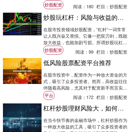
蕴含着较高风险。本文将从风险与策略两个
炒股配资
阅读：
180
栏目：
炒股配资
维度，客....
炒股玩杠杆：风险与收益的博弈
在股市投资领域炒股配资，“杠杆”一词常常
让人既兴奋又畏惧。它像一把双刃剑，既能
放大收益，也能加剧亏损。所谓炒股玩杠
杆，本质上就是借用资金进行投资，以较小
炒股配资
阅读：
99
栏目：
炒股配资
的本金撬....
低风险股票配资平台推荐
在股市投资中，配资作为一种放大资金的方
式，吸引了众多投资者。然而，高收益往往
伴随着高风险，尤其对于配资新手而言实盘
配资，选择一个低风险的股票配资平台至关
平台
阅读：
172
栏目：
炒股配资
重要。本....
杠杆炒股理财风险大，如何安全操作？- 投资策略解析
在当今快节奏的金融市场中，杠杆炒股作为
一种放大收益的工具，吸引了众多投资者的