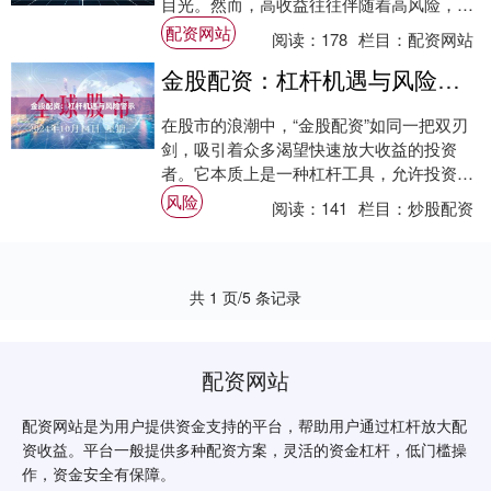
目光。然而，高收益往往伴随着高风险，杠
杆操作不当可能导致巨额亏损甚至爆仓。本
配资网站
阅读：
178
栏目：
配资网站
文将深入....
金股配资：杠杆机遇与风险警示
在股市的浪潮中，“金股配资”如同一把双刃
剑，吸引着众多渴望快速放大收益的投资
者。它本质上是一种杠杆工具，允许投资者
以自有资金为保证金，从配资公司获得数倍
风险
阅读：
141
栏目：
炒股配资
于此的资....
共 1 页/5 条记录
配资网站
配资网站是为用户提供资金支持的平台，帮助用户通过杠杆放大配
资收益。平台一般提供多种配资方案，灵活的资金杠杆，低门槛操
作，资金安全有保障。