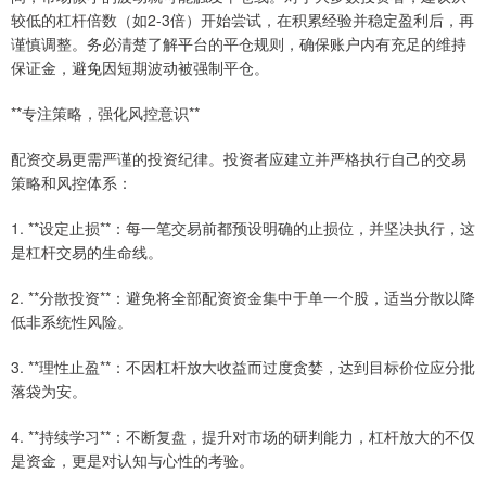
较低的杠杆倍数（如2-3倍）开始尝试，在积累经验并稳定盈利后，再
谨慎调整。务必清楚了解平台的平仓规则，确保账户内有充足的维持
保证金，避免因短期波动被强制平仓。
**专注策略，强化风控意识**
配资交易更需严谨的投资纪律。投资者应建立并严格执行自己的交易
策略和风控体系：
1. **设定止损**：每一笔交易前都预设明确的止损位，并坚决执行，这
是杠杆交易的生命线。
2. **分散投资**：避免将全部配资资金集中于单一个股，适当分散以降
低非系统性风险。
3. **理性止盈**：不因杠杆放大收益而过度贪婪，达到目标价位应分批
落袋为安。
4. **持续学习**：不断复盘，提升对市场的研判能力，杠杆放大的不仅
是资金，更是对认知与心性的考验。