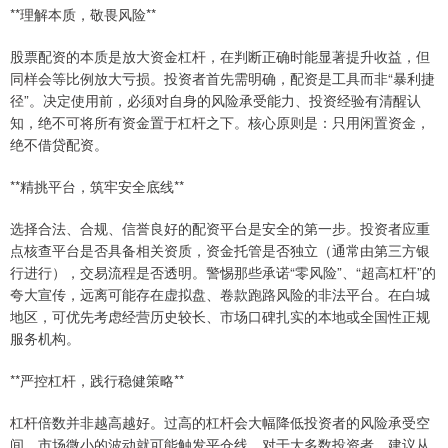
**理解本质，敬畏风险**
股票配资的本质是放大资金杠杆，在判断正确时能显著提升收益，但
同样会等比例放大亏损。投资者首先需明确，配资是工具而非“暴利捷
径”。决定使用前，必须对自身的风险承受能力、投资经验有清醒认
知，绝不可将所有资金置于杠杆之下。核心原则是：只用闲置资金，
绝不借贷配资。
**精挑平台，筑牢安全底线**
选择合法、合规、信誉良好的配资平台是安全的第一步。投资者应重
点核查平台是否具备相关资质，资金托管是否独立（通常由第三方银
行进行），交易流程是否透明。警惕那些承诺“零风险”、“超高杠杆”的
夸大宣传，远离可能存在虚拟盘、卷款跑路风险的非法平台。在白城
地区，可优先考虑经营历史较长、市场口碑扎实的本地或全国性正规
服务机构。
**严控杠杆，践行稳健策略**
杠杆倍数并非越高越好。过高的杠杆会大幅降低投资者的风险承受空
间，市场微小的波动就可能触发平仓线。对于大多数投资者，建议从